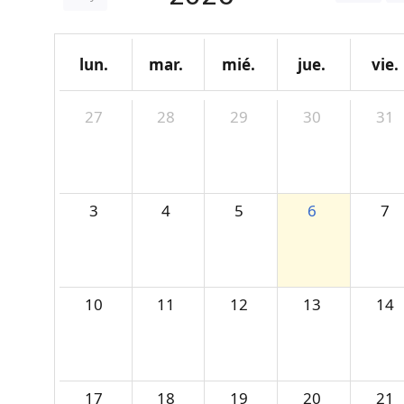
lun.
mar.
mié.
jue.
vie.
27
28
29
30
31
3
4
5
6
7
10
11
12
13
14
17
18
19
20
21