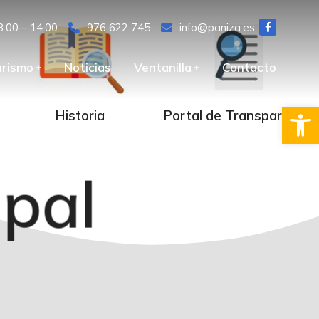
8:00 – 14:00
976 622 745
info@paniza.es
urismo
Noticias
Ventanilla
Contacto
Ab
Historia
Portal de Transparencia
ipal