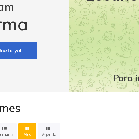
ram
orma
Únete ya!
Para i
 mes
Semana
Mes
Agenda