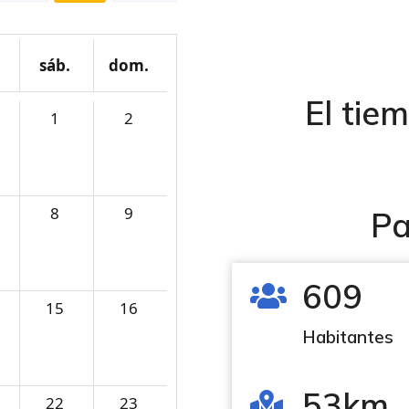
sáb.
dom.
El tie
1
2
8
9
Pa
609
15
16
Habitantes
53km
22
23