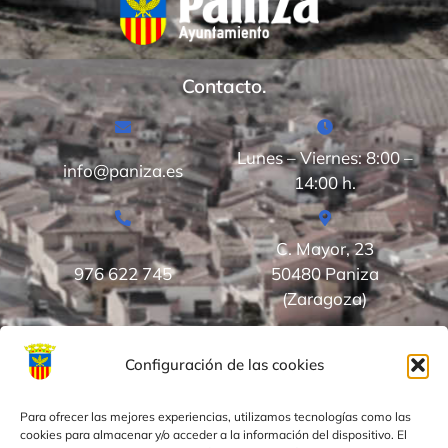
Contacto.
Lunes – Viernes: 8:00 –
info@paniza.es
14:00 h.
C. Mayor, 23
976 622 745
50480 Paniza
(Zaragoza)
Configuración de las cookies
¡
Suscríbete para estar informado de las últimas
noticias en Paniza!
Para ofrecer las mejores experiencias, utilizamos tecnologías como las
cookies para almacenar y/o acceder a la información del dispositivo. El