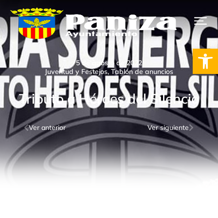
Ab
5 de agosto de 2022
Juventud y Festejos
,
Tablón de anuncios
Tributo a Héroes del Silencio
Ver anterior
Ver siguiente