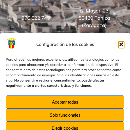
C. Mayor, 23
976 622 745
50480 Paniza
(Zaragoza)
Configuración de las cookies
¡
Suscríbete para estar informado de las últimas
noticias en Paniza!
Para ofrecer las mejores experiencias, utilizamos tecnologías como las
cookies para almacenar y/o acceder a la información del dispositivo. El
consentimiento de estas tecnologías nos permitirá procesar datos como
el comportamiento de navegación o las identificaciones únicas en este
sitio.
No consentir o retirar el consentimiento, puede afectar
He leído y acepto la
Política de Privacidad
.
negativamente a ciertas características y funciones.
Aceptar todas
Solo funcionales
Aviso Legal
–
Política de Privacidad
–
Política de Cookies
Elegir cookies